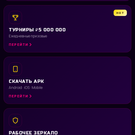
HOT
ТУРНИРЫ ₽5 000 000
Ежедневные призовые
ПЕРЕЙТИ
СКАЧАТЬ APK
Android · iOS · Mobile
ПЕРЕЙТИ
РАБОЧЕЕ ЗЕРКАЛО