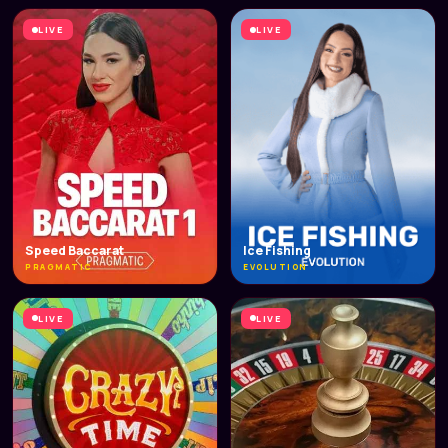
LIVE
LIVE
TRI
Speed Baccarat
Ice Fishing
PRAGMATIC
EVOLUTION
LIVE
LIVE