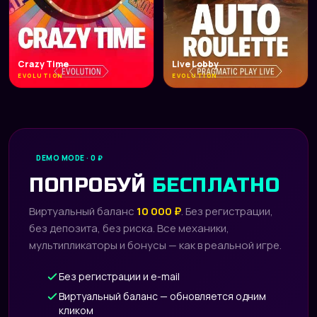
Crazy Time
Live Lobby
EVOLUTION
EVOLUTION
DEMO MODE · 0 ₽
ПОПРОБУЙ
БЕСПЛАТНО
Виртуальный баланс
10 000 ₽
. Без регистрации,
без депозита, без риска. Все механики,
мультипликаторы и бонусы — как в реальной игре.
Без регистрации и e-mail
Виртуальный баланс — обновляется одним
кликом