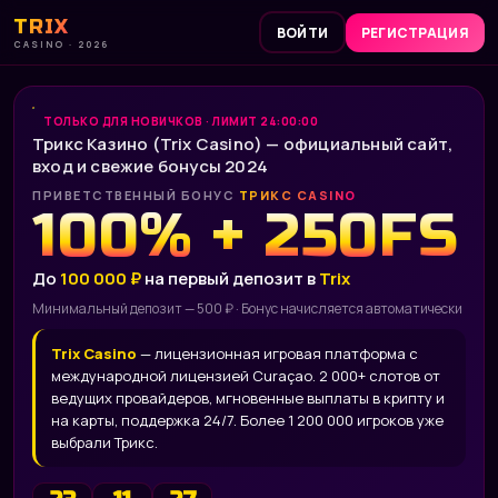
TRIX
ВОЙТИ
РЕГИСТРАЦИЯ
CASINO · 2026
ТОЛЬКО ДЛЯ НОВИЧКОВ · ЛИМИТ 24:00:00
Трикс Казино (Trix Casino) — официальный сайт,
вход и свежие бонусы 2024
ПРИВЕТСТВЕННЫЙ БОНУС
ТРИКС CASINO
100% + 250FS
До
100 000 ₽
на первый депозит в
Trix
Минимальный депозит — 500 ₽ · Бонус начисляется автоматически
Trix Casino
— лицензионная игровая платформа с
международной лицензией Curaçao. 2 000+ слотов от
ведущих провайдеров, мгновенные выплаты в крипту и
на карты, поддержка 24/7. Более 1 200 000 игроков уже
выбрали Трикс.